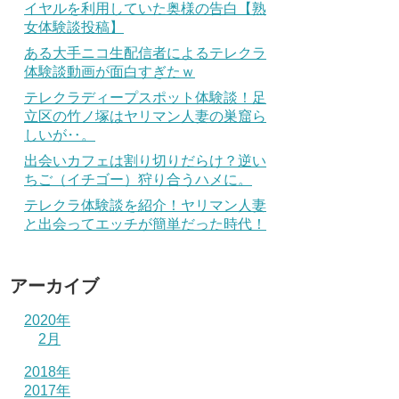
イヤルを利用していた奥様の告白【熟
女体験談投稿】
ある大手ニコ生配信者によるテレクラ
体験談動画が面白すぎたｗ
テレクラディープスポット体験談！足
立区の竹ノ塚はヤリマン人妻の巣窟ら
しいが‥。
出会いカフェは割り切りだらけ？逆い
ちご（イチゴー）狩り合うハメに。
テレクラ体験談を紹介！ヤリマン人妻
と出会ってエッチが簡単だった時代！
アーカイブ
2020年
2月
2018年
2017年