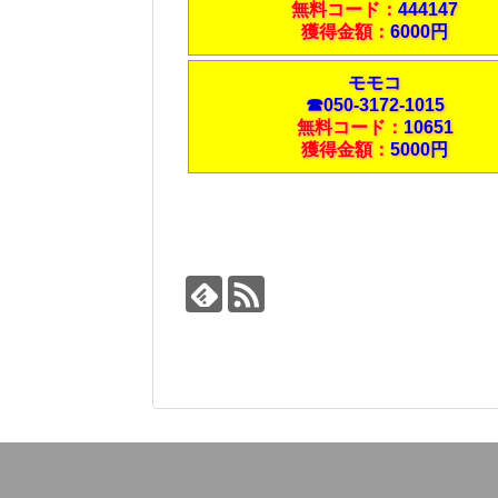
無料コード：
444147
獲得金額：
6000円
モモコ
☎050-3172-1015
無料コード：
10651
獲得金額：
5000円